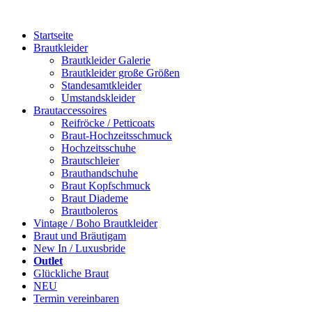
Startseite
Brautkleider
Brautkleider Galerie
Brautkleider große Größen
Standesamtkleider
Umstandskleider
Brautaccessoires
Reifröcke / Petticoats
Braut-Hochzeitsschmuck
Hochzeitsschuhe
Brautschleier
Brauthandschuhe
Braut Kopfschmuck
Braut Diademe
Brautboleros
Vintage / Boho Brautkleider
Braut und Bräutigam
New In / Luxusbride
Outlet
Glückliche Braut
NEU
Termin vereinbaren